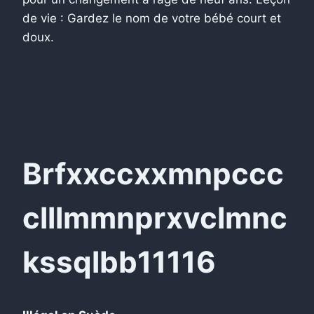
de vie : Gardez le nom de votre bébé court et
doux.
Brfxxccxxmnpccc
clllmmnprxvclmnc
kssqlbb11116