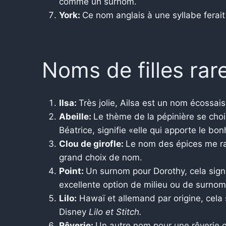
comme un surnom.
York:
Ce nom anglais à une syllabe fera
Noms de filles rar
Ilsa:
Très jolie, Ailsa est un nom écossais 
Abeille:
Le thème de la pépinière se choi
Béatrice, signifie «elle qui apporte le bon
Clou de girofle:
Le nom des épices me rapp
grand choix de nom.
Point:
Un surnom pour Dorothy, cela sign
excellente option de milieu ou de surnom
Lilo:
Hawaï et allemand par origine, cela s
Disney
Lilo et Stitch.
Rêverie:
Un autre nom pour une rêverie o