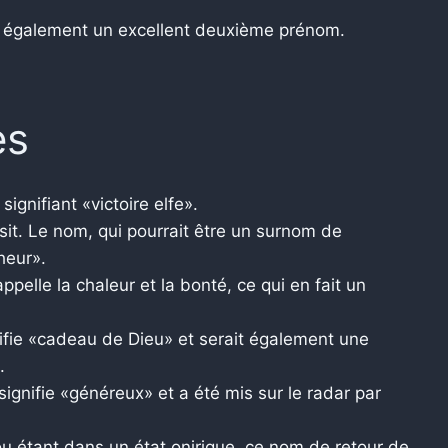
it également un excellent deuxième prénom.
es
signifiant «victoire elfe».
sit. Le nom, qui pourrait être un surnom de
heur».
elle la chaleur et la bonté, ce qui en fait un
ifie «cadeau de Dieu» et serait également une
.
ignifie «généreux» et a été mis sur le radar par
u étant dans un état onirique, ce nom de retour de