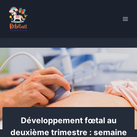
Skip
to
content
Développement fœtal au
deuxième trimestre : semaine