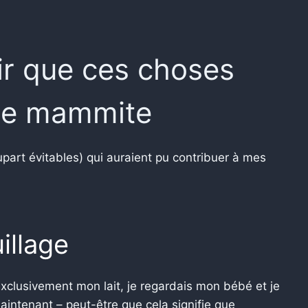
ir que ces choses
ne mammite
upart évitables) qui auraient pu contribuer à mes
illage
exclusivement mon lait, je regardais mon bébé et je
maintenant – peut-être que cela signifie que