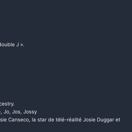
double J ».
cestry.
, Jo, Jos, Jossy
ie Canseco, la star de télé-réalité Josie Duggar et