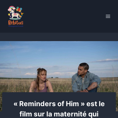
Skip
to
content
« Reminders of Him » ​​est le
film sur la maternité qui