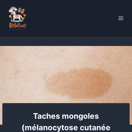
Skip
to
content
Taches mongoles
(mélanocytose cutanée