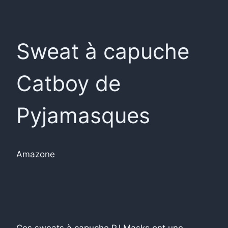
Sweat à capuche
Catboy de
Pyjamasques
Amazone
Ces sweats à capuche PJ Masks ont une