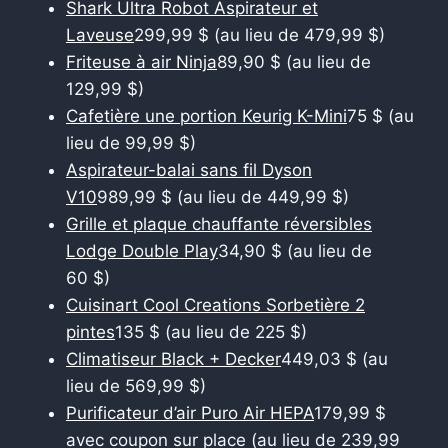
Shark Ultra Robot Aspirateur et
Laveuse
299,99 $ (au lieu de 479,99 $)
Friteuse à air Ninja
89,90 $ (au lieu de
129,99 $)
Cafetière une portion Keurig K-Mini
75 $ (au
lieu de 99,99 $)
Aspirateur-balai sans fil Dyson
V10
989,99 $ (au lieu de 449,99 $)
Grille et plaque chauffante réversibles
Lodge Double Play
34,90 $ (au lieu de
60 $)
Cuisinart Cool Creations Sorbetière 2
pintes
135 $ (au lieu de 225 $)
Climatiseur Black + Decker
449,03 $ (au
lieu de 569,99 $)
Purificateur d’air Puro Air HEPA
179,99 $
avec coupon sur place (au lieu de 239,99