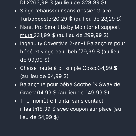
DLX
263,99 $ (au lieu de 329,99 $)
Siège rehausseur sans dossier Graco
Turbobooster
20,29 $ (au lieu de 28,29 $)
Nanit Pro Smart Baby Monitor et support
mural
231,99 $ (au lieu de 299,99 $)
Ingenuity CovertMe 2-en-1 Balançoire pour
bébé et siège pour bébé
79,99 $ (au lieu
de 99,99 $)
Chaise haute à pli simple Cosco
34,99 $
(au lieu de 64,99 $)
Balançoire pour bébé Soothe ‘N Sway de
Graco
104,99 $ (au lieu de 149,99 $)
Thermomètre frontal sans contact
iHealth
18,39 $ avec coupon sur place (au
lieu de 54,99 $)