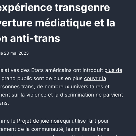
’expérience transgenre
erture médiatique et la
on anti-trans
le
23 mai 2023
latives des États américains ont introduit
plus de
s grand public sont de plus en plus
couvrir la
rsonnes trans, de nombreux universitaires et
ent sur la violence et la discrimination
ne parvient
ans.
omme le
Projet de joie noire
qui utilise l’art pour
rcement de la communauté, les militants trans