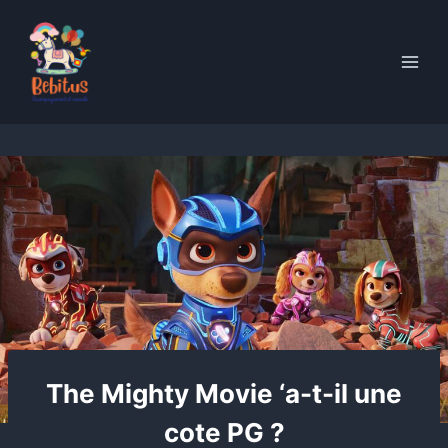
Skip
to
content
The Mighty Movie ‘a-t-il une
cote PG ?