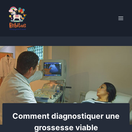
Skip
to
content
Comment diagnostiquer une
grossesse viable