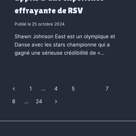
effrayante de RSV
Publié le
25 octobre 2024
Shawn Johnson East est un olympique et
Danse avec les stars championne qui a
gagné une sérieuse crédibilité de «…
Previous
1
…
4
5
6
7
Page
Next
8
…
24
Page